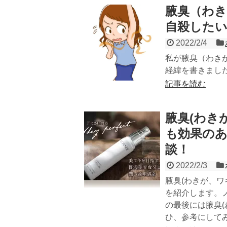
腋臭（わ
自殺した
2022/2/4
私が腋臭（わき
経緯を書きまし
記事を読む
腋臭(わき
も効果の
談！
2022/2/3
腋臭(わきが、
を紹介します。
の最後には腋臭
ひ、参考にして