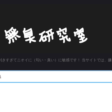
利きすぎてニオイに（匂い・臭い）に敏感です！ 当サイトでは、嫌
臭