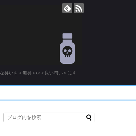
な臭いを＜無臭＞or＜良い匂い＞にす