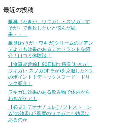
最近の投稿
腋臭（わきが、ワキガ）・スソガ（す
そが）で自殺したいと悩んだ結
果・・・
腋臭(わきが・ワキガ)クリームのノアン
デよりも効果のあるデオドラントを紹
介！口コミ体験談！
【食事改善編】90日間で腋臭(わきが、
ワキガ)・スソガ(すそが)を克服した3つ
のポイント！デトックスフード・ドリ
ンク紹介！
ワキガに効果のある飲み物で体内から
わきがケア！
【必見】デオナチュレ(ソフトストーン
Ｗ)の効果は?重度のワキガにも効果は
あるのか!