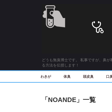
どうも無臭博士です。 私事ですが、鼻が
る方法を伝授します！
わきが
体臭
頭皮臭
口
「
NOANDE
」
一覧